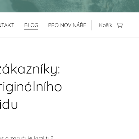
NTAKT
BLOG
PRO NOVINÁŘE
Košík
zákazníky:
iginálního
idu
s a zaručuje kvalitu?