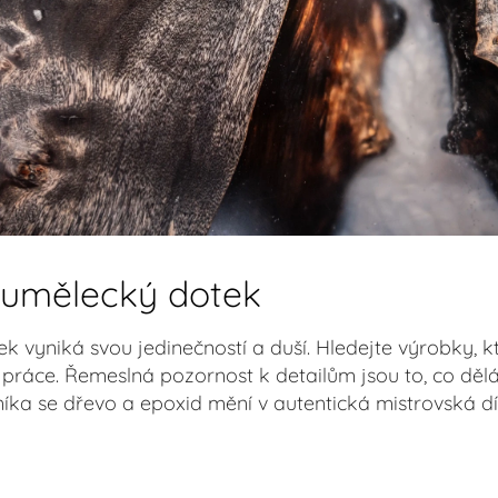
 umělecký dotek
ek vyniká svou jedinečností a duší. Hledejte výrobky, k
í práce. Řemeslná pozornost k detailům jsou to, co děl
ka se dřevo a epoxid mění v autentická mistrovská díl