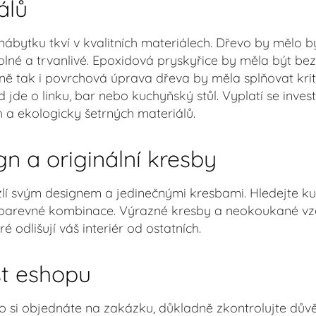
álů
ábytku tkví v kvalitních materiálech. Dřevo by mělo b
lné a trvanlivé. Epoxidová pryskyřice by měla být bez
jně tak i povrchová úprava dřeva by měla splňovat krit
 jde o linku, bar nebo kuchyňský stůl. Vyplatí se inve
 a ekologicky šetrných materiálů.
n a originální kresby
í svým designem a jedinečnými kresbami. Hledejte kusy
a barevné kombinace. Výrazné kresby a neokoukané v
é odlišují váš interiér od ostatních.
t eshopu
o si objednáte na zakázku, důkladně zkontrolujte dů