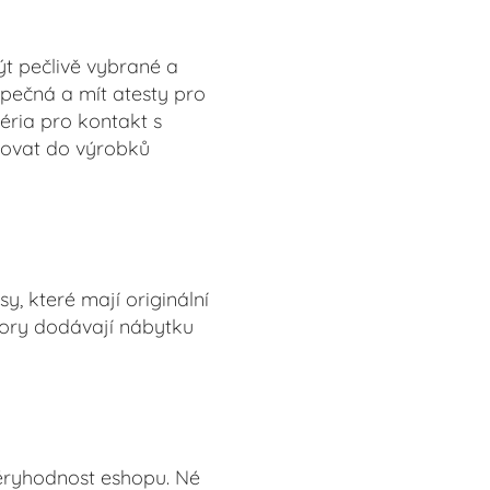
ýt pečlivě vybrané a
pečná a mít atesty pro
éria pro kontakt s
stovat do výrobků
, které mají originální
zory dodávají nábytku
věryhodnost eshopu. Né