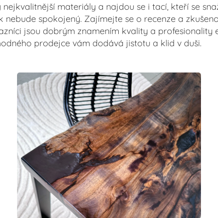
ejkvalitnější materiály a najdou se i tací, kteří se sn
ík nebude spokojený. Zajímejte se o recenze a zkušeno
azníci jsou dobrým znamením kvality a profesionality
ného prodejce vám dodává jistotu a klid v duši.