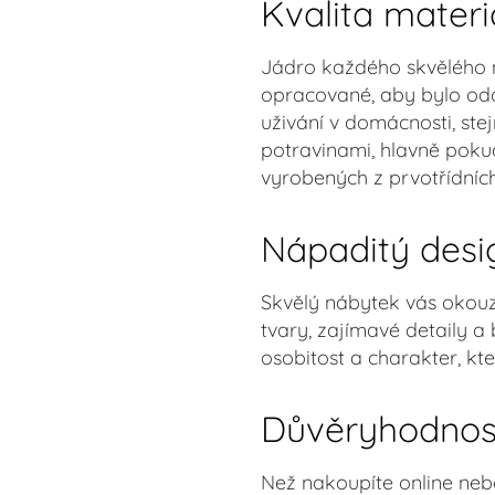
Kvalita materi
Jádro každého skvělého n
opracované, aby bylo odo
uživání v domácnosti, ste
potravinami, hlavně pokud
vyrobených z prvotřídních
Nápaditý desig
Skvělý nábytek vás okouzl
tvary, zajímavé detaily 
osobitost a charakter, kter
Důvěryhodnos
Než nakoupíte online neb