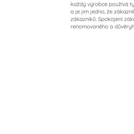
každý výrobce používá ty n
a je jim jedno, že zákazn
zákazníků. Spokojení zák
renomovaného a důvěryhod