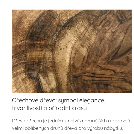
Ořechové dřevo: symbol elegance,
trvanlivosti a přírodní krásy
Dřevo ořechu je jedním z nejvýznamnějších a zároveň
velmi oblíbených druhů dřeva pro výrobu nábytku,