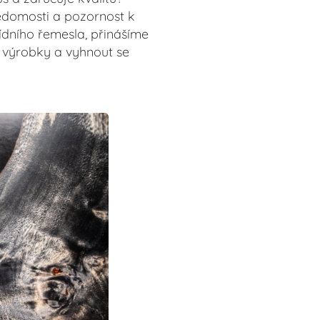
ědomosti a pozornost k
řídního řemesla, přinášíme
í výrobky a vyhnout se