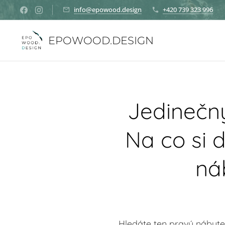
info@epowood.design
+420 739 323 996
EPOWOOD.DESIGN
Jedinečný
Na co si 
ná
Hledáte ten pravý nábyte