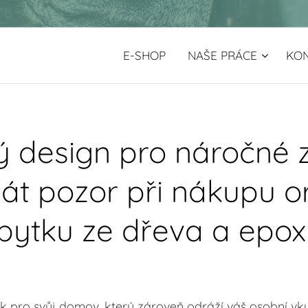
E-SHOP
NAŠE PRÁCE
KO
 design pro náročné 
dát pozor při nákupu or
bytku ze dřeva a epox
k pro svůj domov, který zároveň odráží váš osobní vku