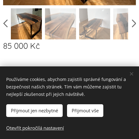
85 000
Kč
Používáme cookies, abychom zajistili správné fungování a
© 2023 Všechna práva vyhrazena
bezpečnost našich stránek. Tím vám můžeme zajistit tu
| EPOWOOD . DESIGN |
Pro novináře
nejlepší zkušenost při jejich návštěvě.
Zpracování a ochrana osobních údajů
•
VOP
Cookies
Přijmout jen nezbytné
Přijmout vše
Vyprodáno
Otevřít pokročilá nastavení