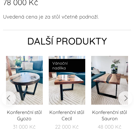
78 000
Kč
Uvedená cena je za stůl včetně podnoží.
DALŠÍ PRODUKTY
Vánoční
nadílka
Konferenční stůl
Konferenční stůl
Konferenční stůl
Gyozo
Cecil
Sauron
31 000
Kč
22 000
Kč
48 000
Kč